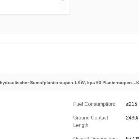
,
hydraulischer Sumpfplanierraupen-LKW
kpa 63 Planierraupen-L
Fuel Consumption:
≤215
Ground Contact
2430
Length:
Overall Dimensions:
5779