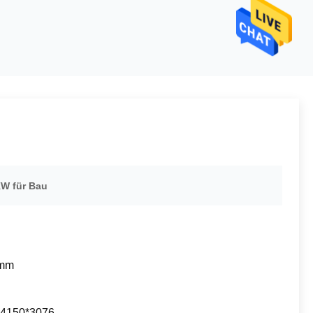
KW für Bau
mm
*4150*3076