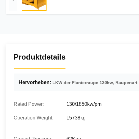
Produktdetails
Hervorheben:
,
LKW der Planierraupe 130kw
Raupenart 
Rated Power:
130/1850kw/pm
Operation Weight:
15738kg
Ground Pressure:
62Kpa