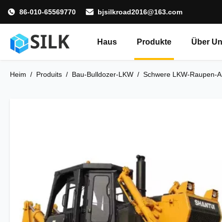
86-010-65569770
bjsilkroad2016@163.com
Haus
Produkte
Über U
Heim
/
Produits
/
Bau-Bulldozer-LKW
/
Schwere LKW-Raupen-Art