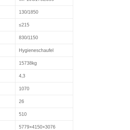
130/1850
≤215
830/1150
Hygieneschaufel
15738kg
4,3
1070
26
510
5779×4150×3076