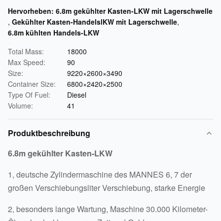
Hervorheben:
6.8m gekühlter Kasten-LKW mit Lagerschwelle
,
Gekühlter Kasten-HandelslKW mit Lagerschwelle
,
6.8m kühlten Handels-LKW
Total Mass:
18000
Max Speed:
90
Size:
9220×2600×3490
Container Size:
6800×2420×2500
Type Of Fuel:
Diesel
Volume:
41
Produktbeschreibung
6.8m gekühlter Kasten-LKW
1, deutsche Zylindermaschine des MANNES 6, 7 der
großen Verschiebungsliter Verschiebung, starke Energie
2, besonders lange Wartung, Maschine 30.000 Kilometer-